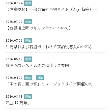
通知
2026.07.24
【注意喚起】一部の海外予約サイト（Agoda等）ご
利用時のご注意事項
通知
2026.07.07
【台風接近時のキャンセルについて】
通知
2026.07.06
沖縄県および石垣市における宿泊税導入のお知らせ
（2027年2月1日～）
通知
2026.05.19
宿泊予約システム変更に伴うご案内
活动
通知
2026.04.07
「唄の宵、蔵の宵」ミュージックライブ開催のお知
らせ
通知
2026.03.18
开业 17 周年。