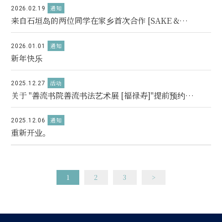
通知
2026.02.19
来自石垣岛的两位同学在家乡首次合作 [SAKE &
GALLERY]。
通知
2026.01.01
新年快乐
活动
2025.12.27
关于 "善流书院善流书法艺术展 [福禄寿]"提前预约结
束的通知。
通知
2025.12.06
重新开业。
1
2
3
>