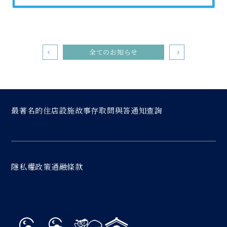
全てのお知らせ
最著名的
住店
設施
故事
存取
問與答
通知
查詢
隱私權政策
通融條款